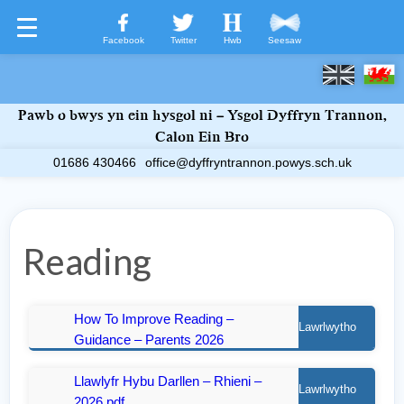
Facebook
Twitter
Hwb
Seesaw
Pawb o bwys yn ein hysgol ni – Ysgol Dyffryn Trannon,
Croeso
Calon Ein Bro
01686 430466
office@dyffryntrannon.powys.sch.uk
Dysgu Gartref
Bywyd yn YDT
Reading
Calendr
Gwybodaeth Defnyddiol
How To Improve Reading –
Lawrlwytho
Guidance – Parents 2026
Newydd i'r Ysgol?
Llawlyfr Hybu Darllen – Rhieni –
Cysylltwch â Ni
Lawrlwytho
2026.pdf